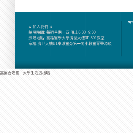
今
♫ 加入我們 ♫
練唱時間: 每週星期一四 晚上6:30~9:30
練唱地點: 高雄醫學大學濟世大樓3F 301教室
家櫃:濟世大樓B1桌球室旁第一間小教室琴聲源頭
高醫合唱團 - 大學生活這樣唱